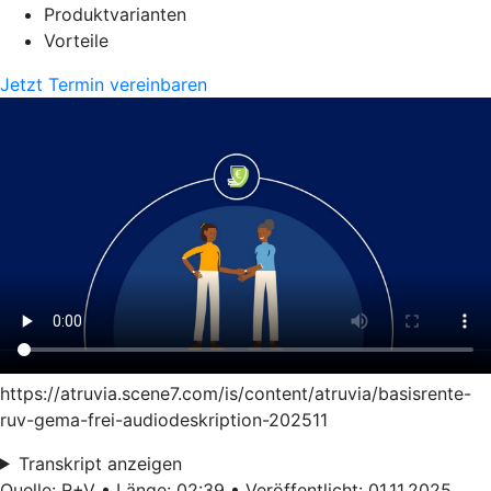
Produktvarianten
Vorteile
Jetzt Termin vereinbaren
https://atruvia.scene7.com/is/content/atruvia/basisrente-
ruv-gema-frei-audiodeskription-202511
Transkript anzeigen
Quelle: R+V • Länge: 02:39 • Veröffentlicht: 01.11.2025