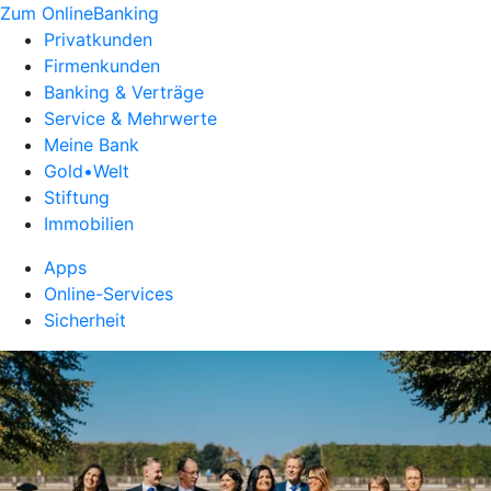
Zum OnlineBanking
Privatkunden
Firmenkunden
Banking & Verträge
Service & Mehrwerte
Meine Bank
Gold•Welt
Stiftung
Immobilien
Apps
Online-Services
Sicherheit