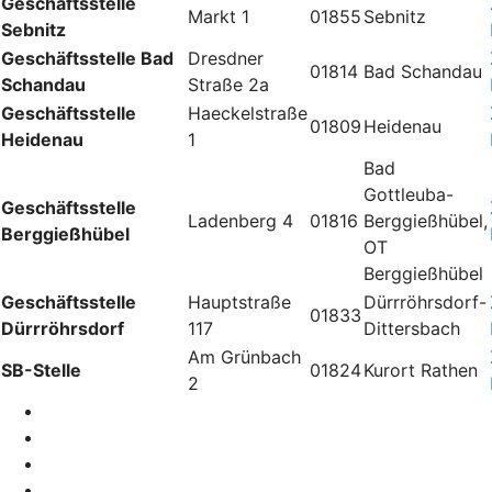
Geschäftsstelle
Markt 1
01855
Sebnitz
Sebnitz
Geschäftsstelle Bad
Dresdner
01814
Bad Schandau
Schandau
Straße 2a
Geschäftsstelle
Haeckelstraße
01809
Heidenau
Heidenau
1
Bad
Gottleuba-
Geschäftsstelle
Ladenberg 4
01816
Berggießhübel,
Berggießhübel
OT
Berggießhübel
Geschäftsstelle
Hauptstraße
Dürrröhrsdorf-
01833
Dürrröhrsdorf
117
Dittersbach
Am Grünbach
SB-Stelle
01824
Kurort Rathen
2