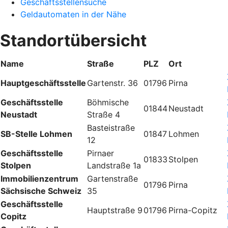
Geschäftsstellensuche
Geldautomaten in der Nähe
Standortübersicht
Name
Straße
PLZ
Ort
Hauptgeschäftsstelle
Gartenstr. 36
01796
Pirna
Geschäftsstelle
Böhmische
01844
Neustadt
Neustadt
Straße 4
Basteistraße
SB-Stelle Lohmen
01847
Lohmen
12
Geschäftsstelle
Pirnaer
01833
Stolpen
Stolpen
Landstraße 1a
Immobilienzentrum
Gartenstraße
01796
Pirna
Sächsische Schweiz
35
Geschäftsstelle
Hauptstraße 9
01796
Pirna-Copitz
Copitz